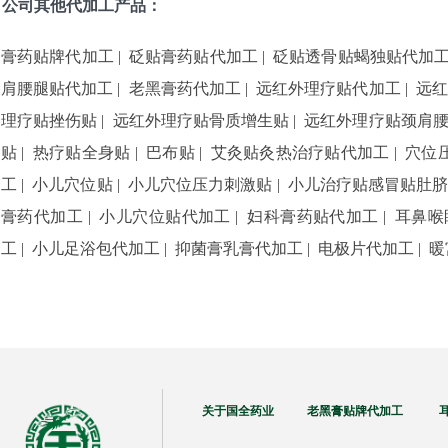
公司其他代加工产品：
膏药贴牌代加工
|
砭贴膏药贴代加工
|
砭贴透骨贴蝎独贴代加
肩腰腿贴代加工
|
老黑膏药代加工
|
远红外理疗贴代加工
|
远红
理疗贴挫伤贴
|
远红外理疗贴骨质增生贴
|
远红外理疗贴颈肩
贴
|
热疗贴全身贴
|
巴布贴
|
艾灸贴灸热治疗贴代加工
|
穴位
工
|
小儿穴位贴
|
小儿穴位压力刺激贴
|
小儿治疗贴感冒贴肚
膏药代加工
|
小儿穴位贴代加工
|
妇科膏药贴代加工
|
耳鼻喉
工
|
小儿足浴包代加工
|
抑菌膏乳膏代加工
|
电极片代加工
|
暖
关于国全药业 老黑膏贴牌代加工 耳